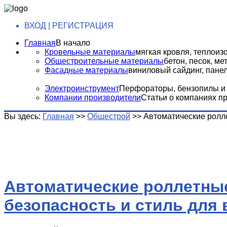
ВХОД | РЕГИСТРАЦИЯ
Главная
В начало
Кровельные материалы
мягкая кровля, теплоизо
Общестроительные материалы
бетон, песок, м
Фасадные материалы
виниловый сайдинг, панели
Электроинструмент
Перфораторы, бензопилы и т
Компании производители
Статьи о компаниях п
Вы здесь:
Главная
>>
Общестрой
>>
Автоматические ролле
Автоматические роллетные
безопасность и стиль для 