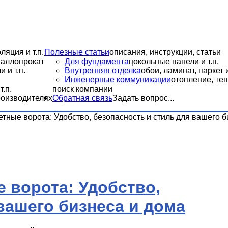
ляция и т.п.
Полезные статьи
описания, инструкции, статьи
еталлопрокат
Для фундамента
цокольные панели и т.п.
 и т.п.
Внутренняя отделка
обои, ламинат, паркет и
Инженерные коммуникации
отопление, теп
.п.
поиск компании
роизводителях
Обратная связь
Задать вопрос...
тные ворота: Удобство, безопасность и стиль для вашего б
 ворота: Удобство,
вашего бизнеса и дома