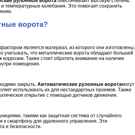
еские рулонные ворота
обеспечивают высокую степень
р и температурные колебания. Это помогает сохранить
янии.
тные ворота?
актором является материал, из которого они изготовлены
но учитывать, что металлические ворота обладают большей
 коррозии. Также стоит обратить внимание на наличие
нутри помещения.
бходимо закрыть.
Автоматические рулонные ворота
могут
оляет использовать их для нестандартных проемов. Также
оматическое открытие с помощью датчиков движения.
кциями, такими как защитная система от случайного
я к смартфону для удаленного управления. Эти
а и безопасности.