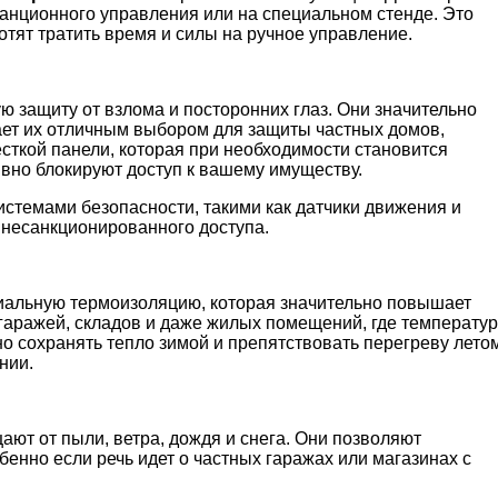
станционного управления или на специальном стенде. Это
отят тратить время и силы на ручное управление.
 защиту от взлома и посторонних глаз. Они значительно
ает их отличным выбором для защиты частных домов,
сткой панели, которая при необходимости становится
вно блокируют доступ к вашему имуществу.
стемами безопасности, такими как датчики движения и
 несанкционированного доступа.
альную термоизоляцию, которая значительно повышает
гаражей, складов и даже жилых помещений, где температу
о сохранять тепло зимой и препятствовать перегреву летом
нии.
ют от пыли, ветра, дождя и снега. Они позволяют
енно если речь идет о частных гаражах или магазинах с