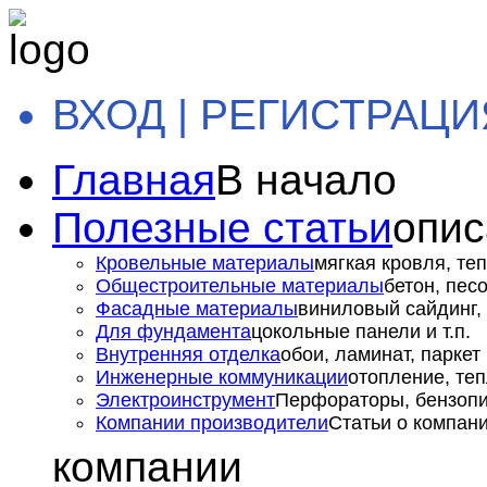
ВХОД | РЕГИСТРАЦИ
Главная
В начало
Полезные статьи
опис
Кровельные материалы
мягкая кровля, теп
Общестроительные материалы
бетон, пес
Фасадные материалы
виниловый сайдинг, 
Для фундамента
цокольные панели и т.п.
Внутренняя отделка
обои, ламинат, паркет и
Инженерные коммуникации
отопление, теп
Электроинструмент
Перфораторы, бензопил
Компании производители
Статьи о компан
компании