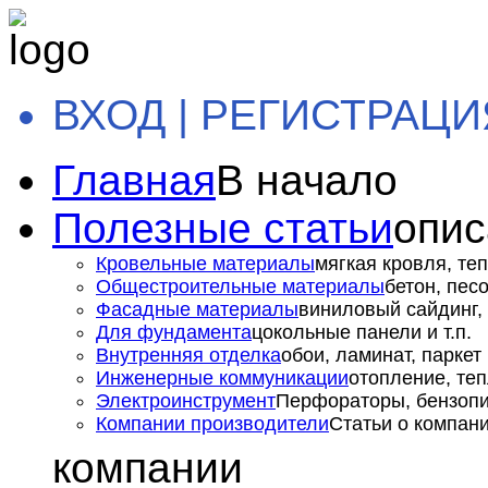
ВХОД | РЕГИСТРАЦИ
Главная
В начало
Полезные статьи
опис
Кровельные материалы
мягкая кровля, теп
Общестроительные материалы
бетон, пес
Фасадные материалы
виниловый сайдинг, 
Для фундамента
цокольные панели и т.п.
Внутренняя отделка
обои, ламинат, паркет и
Инженерные коммуникации
отопление, теп
Электроинструмент
Перфораторы, бензопил
Компании производители
Статьи о компан
компании