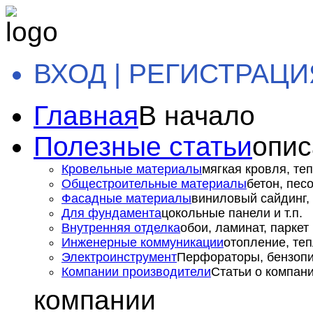
ВХОД | РЕГИСТРАЦИ
Главная
В начало
Полезные статьи
опис
Кровельные материалы
мягкая кровля, теп
Общестроительные материалы
бетон, пес
Фасадные материалы
виниловый сайдинг, 
Для фундамента
цокольные панели и т.п.
Внутренняя отделка
обои, ламинат, паркет и
Инженерные коммуникации
отопление, теп
Электроинструмент
Перфораторы, бензопил
Компании производители
Статьи о компан
компании