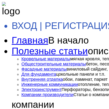
ВХОД | РЕГИСТРАЦИ
Главная
В начало
Полезные статьи
опис
Кровельные материалы
мягкая кровля, теп
Общестроительные материалы
бетон, пес
Фасадные материалы
виниловый сайдинг, 
Для фундамента
цокольные панели и т.п.
Внутренняя отделка
обои, ламинат, паркет и
Инженерные коммуникации
отопление, теп
Электроинструмент
Перфораторы, бензопил
Компании производители
Статьи о компан
компании