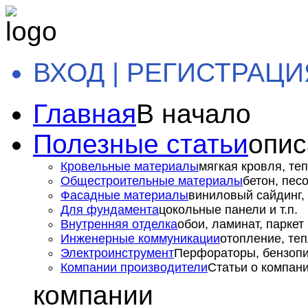
ВХОД | РЕГИСТРАЦИ
Главная
В начало
Полезные статьи
опис
Кровельные материалы
мягкая кровля, теп
Общестроительные материалы
бетон, пес
Фасадные материалы
виниловый сайдинг, 
Для фундамента
цокольные панели и т.п.
Внутренняя отделка
обои, ламинат, паркет и
Инженерные коммуникации
отопление, теп
Электроинструмент
Перфораторы, бензопил
Компании производители
Статьи о компан
компании