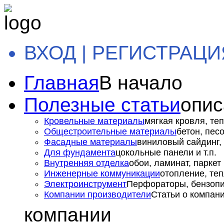
ВХОД | РЕГИСТРАЦИ
Главная
В начало
Полезные статьи
опис
Кровельные материалы
мягкая кровля, теп
Общестроительные материалы
бетон, пес
Фасадные материалы
виниловый сайдинг, 
Для фундамента
цокольные панели и т.п.
Внутренняя отделка
обои, ламинат, паркет и
Инженерные коммуникации
отопление, теп
Электроинструмент
Перфораторы, бензопил
Компании производители
Статьи о компан
компании