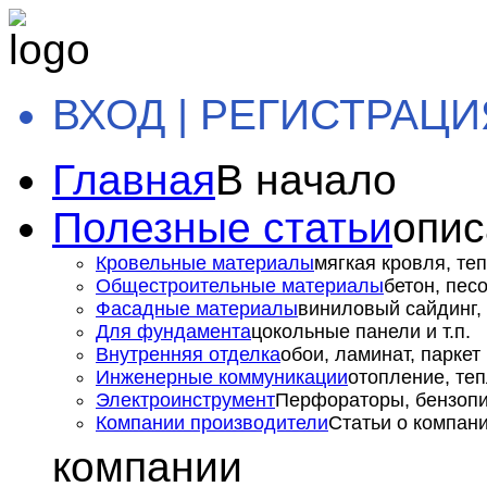
ВХОД | РЕГИСТРАЦИ
Главная
В начало
Полезные статьи
опис
Кровельные материалы
мягкая кровля, теп
Общестроительные материалы
бетон, пес
Фасадные материалы
виниловый сайдинг, 
Для фундамента
цокольные панели и т.п.
Внутренняя отделка
обои, ламинат, паркет и
Инженерные коммуникации
отопление, теп
Электроинструмент
Перфораторы, бензопил
Компании производители
Статьи о компан
компании