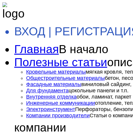
ВХОД | РЕГИСТРАЦИ
Главная
В начало
Полезные статьи
опис
Кровельные материалы
мягкая кровля, теп
Общестроительные материалы
бетон, пес
Фасадные материалы
виниловый сайдинг, 
Для фундамента
цокольные панели и т.п.
Внутренняя отделка
обои, ламинат, паркет и
Инженерные коммуникации
отопление, теп
Электроинструмент
Перфораторы, бензопил
Компании производители
Статьи о компан
компании