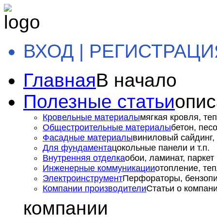
ВХОД | РЕГИСТРАЦИ
Главная
В начало
Полезные статьи
опис
Кровельные материалы
мягкая кровля, теп
Общестроительные материалы
бетон, пес
Фасадные материалы
виниловый сайдинг, 
Для фундамента
цокольные панели и т.п.
Внутренняя отделка
обои, ламинат, паркет и
Инженерные коммуникации
отопление, теп
Электроинструмент
Перфораторы, бензопил
Компании производители
Статьи о компан
компании