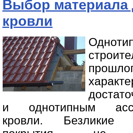
Выбор материала
кровли
Одноти
строите
прошло
характе
достато
и однотипным ассо
кровли. Безликие 