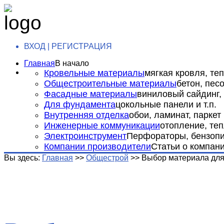
ВХОД | РЕГИСТРАЦИЯ
Главная
В начало
Кровельные материалы
мягкая кровля, теп
Общестроительные материалы
бетон, пес
Фасадные материалы
виниловый сайдинг, 
Для фундамента
цокольные панели и т.п.
Внутренняя отделка
обои, ламинат, паркет и
Инженерные коммуникации
отопление, теп
Электроинструмент
Перфораторы, бензопил
Компании производители
Статьи о компан
Вы здесь:
Главная
>>
Общестрой
>>
Выбор материала для