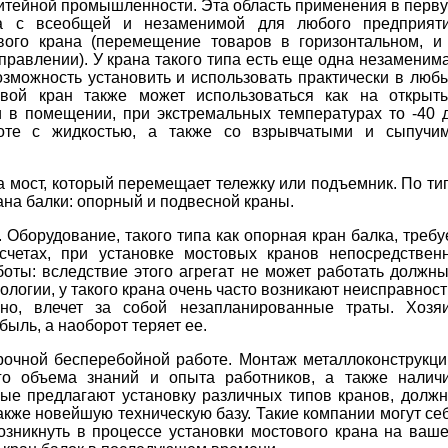
литейной промышленности. Эта область применения в перв
на с всеобщей и незаменимой для любого предприят
вого крана (перемещение товаров в горизонтальном, и
правлении). У крана такого типа есть еще одна незаменим
озможность установить и использовать практически в люб
овой кран также может использоваться как на открыт
и в помещении, при экстремальных температурах то -40 
оте с жидкостью, а также со взрывчатыми и сыпучи
а мост, который перемещает тележку или подъемник. По ти
ана балки: опорный и подвесной краны.
. Оборудование, такого типа как опорная кран балка, требу
счетах, при установке мостовых кранов непосредствен
оты: вследствие этого агрегат не может работать должн
логии, у такого крана очень часто возникают неисправност
чно, влечет за собой незапланированные траты. Хозя
ыль, а наоборот теряет ее.
рочной бесперебойной работе. Монтаж металлоконструкци
ого объема знаний и опыта работников, а также налич
рые предлагают установку различных типов кранов, долж
кже новейшую техническую базу. Такие компании могут се
озникнуть в процессе установки мостового крана на ваш