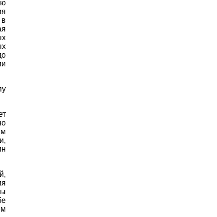
ую
ия
 в
ая
ых
ых
до
ми
пу
ет
но
ым
и,
ин
й,
ия
ны
бе
ем