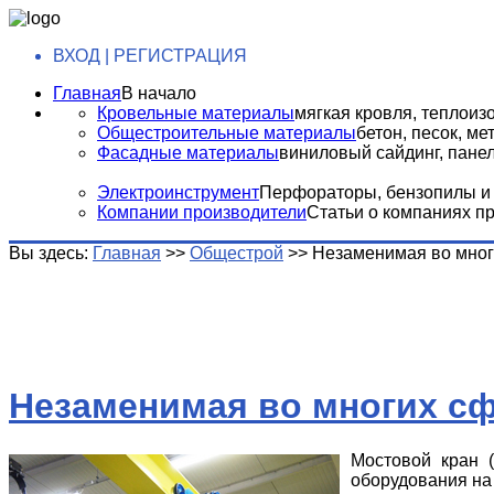
ВХОД | РЕГИСТРАЦИЯ
Главная
В начало
Кровельные материалы
мягкая кровля, теплоизо
Общестроительные материалы
бетон, песок, м
Фасадные материалы
виниловый сайдинг, панели
Электроинструмент
Перфораторы, бензопилы и т
Компании производители
Статьи о компаниях п
Вы здесь:
Главная
>>
Общестрой
>>
Незаменимая во мног
Незаменимая во многих сф
Мостовой кран 
оборудования н