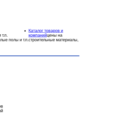
Каталог товаров и
 т.п.
компаний
цены на
лые полы и т.п.
строительные материалы,
ов
ий