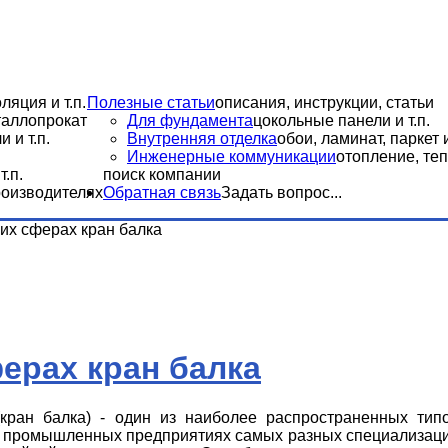
ляция и т.п.
Полезные статьи
описания, инструкции, статьи
еталлопрокат
Для фундамента
цокольные панели и т.п.
 и т.п.
Внутренняя отделка
обои, ламинат, паркет и
Инженерные коммуникации
отопление, теп
.п.
поиск компании
роизводителях
Обратная связь
Задать вопрос...
их сферах кран балка
ерах кран балка
(кран балка) - один из наиболее распространенных тип
а промышленных предприятиях самых разных специализац