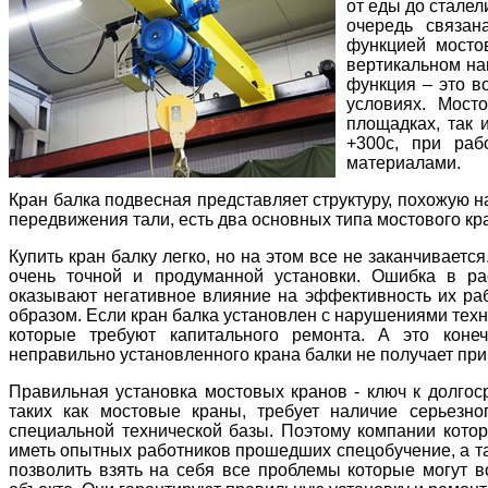
от еды до стале
очередь связа
функцией мосто
вертикальном на
функция – это в
условиях. Мост
площадках, так 
+300c, при раб
материалами.
Кран балка подвесная представляет структуру, похожую н
передвижения тали, есть два основных типа мостового кр
Купить кран балку легко, но на этом все не заканчивается
очень точной и продуманной установки. Ошибка в ра
оказывают негативное влияние на эффективность их раб
образом. Если кран балка установлен с нарушениями техно
которые требуют капитального ремонта. А это коне
неправильно установленного крана балки не получает приб
Правильная установка мостовых кранов - ключ к долгос
таких как мостовые краны, требует наличие серьезн
специальной технической базы. Поэтому компании кото
иметь опытных работников прошедших спецобучение, а та
позволить взять на себя все проблемы которые могут в