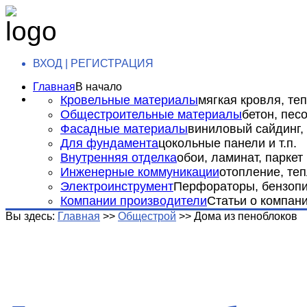
ВХОД | РЕГИСТРАЦИЯ
Главная
В начало
Кровельные материалы
мягкая кровля, теп
Общестроительные материалы
бетон, пес
Фасадные материалы
виниловый сайдинг, 
Для фундамента
цокольные панели и т.п.
Внутренняя отделка
обои, ламинат, паркет и
Инженерные коммуникации
отопление, теп
Электроинструмент
Перфораторы, бензопил
Компании производители
Статьи о компан
Вы здесь:
Главная
>>
Общестрой
>>
Дома из пеноблоков