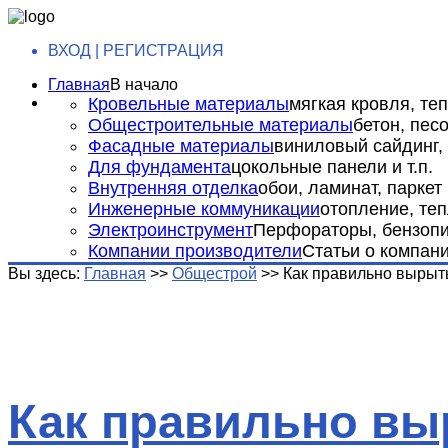
ВХОД | РЕГИСТРАЦИЯ
Главная
В начало
Кровельные материалы
мягкая кровля, теп
Общестроительные материалы
бетон, пес
Фасадные материалы
виниловый сайдинг, 
Для фундамента
цокольные панели и т.п.
Внутренняя отделка
обои, ламинат, паркет и
Инженерные коммуникации
отопление, теп
Электроинструмент
Перфораторы, бензопил
Компании производители
Статьи о компан
Вы здесь:
Главная
>>
Общестрой
>>
Как правильно вырыт
Как правильно в