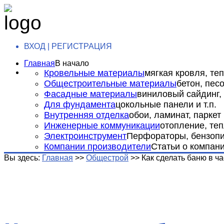
ВХОД | РЕГИСТРАЦИЯ
Главная
В начало
Кровельные материалы
мягкая кровля, теп
Общестроительные материалы
бетон, пес
Фасадные материалы
виниловый сайдинг, 
Для фундамента
цокольные панели и т.п.
Внутренняя отделка
обои, ламинат, паркет и
Инженерные коммуникации
отопление, теп
Электроинструмент
Перфораторы, бензопил
Компании производители
Статьи о компан
Вы здесь:
Главная
>>
Общестрой
>>
Как сделать баню в ч