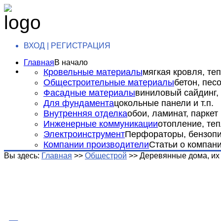
ВХОД | РЕГИСТРАЦИЯ
Главная
В начало
Кровельные материалы
мягкая кровля, теп
Общестроительные материалы
бетон, пес
Фасадные материалы
виниловый сайдинг, 
Для фундамента
цокольные панели и т.п.
Внутренняя отделка
обои, ламинат, паркет и
Инженерные коммуникации
отопление, теп
Электроинструмент
Перфораторы, бензопил
Компании производители
Статьи о компан
Вы здесь:
Главная
>>
Общестрой
>>
Деревянные дома, их