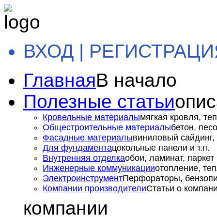
ВХОД | РЕГИСТРАЦИ
Главная
В начало
Полезные статьи
опис
Кровельные материалы
мягкая кровля, теп
Общестроительные материалы
бетон, пес
Фасадные материалы
виниловый сайдинг, 
Для фундамента
цокольные панели и т.п.
Внутренняя отделка
обои, ламинат, паркет и
Инженерные коммуникации
отопление, теп
Электроинструмент
Перфораторы, бензопил
Компании производители
Статьи о компан
компании