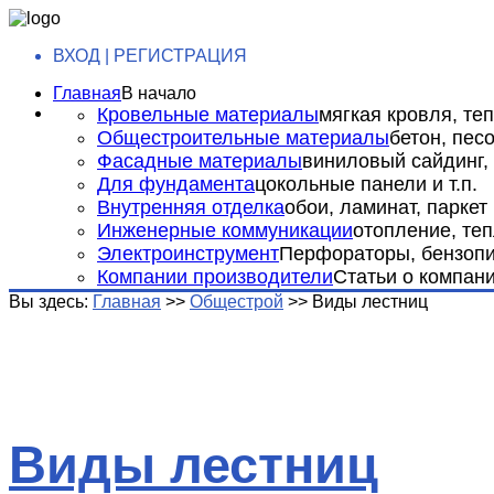
ВХОД | РЕГИСТРАЦИЯ
Главная
В начало
Кровельные материалы
мягкая кровля, теп
Общестроительные материалы
бетон, пес
Фасадные материалы
виниловый сайдинг, 
Для фундамента
цокольные панели и т.п.
Внутренняя отделка
обои, ламинат, паркет и
Инженерные коммуникации
отопление, теп
Электроинструмент
Перфораторы, бензопил
Компании производители
Статьи о компан
Вы здесь:
Главная
>>
Общестрой
>>
Виды лестниц
Виды лестниц