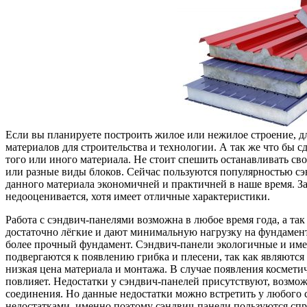
Если вы планируете построить жилое или нежилое строение, д
материалов для строительства и технологии. А так же что бы 
того или иного материала. Не стоит спешить останавливать сво
или разные виды блоков. Сейчас пользуются популярностью сэ
данного материала экономичней и практичней в наше время. За
недооценивается, хотя имеет отличные характеристики.
Работа с сэндвич-панелями возможна в любое время года, а та
достаточно лёгкие и дают минимальную нагрузку на фундамент,
более прочный фундамент. Сэндвич-панели экологичные и име
подвергаются к появлению грибка и плесени, так как являютс
низкая цена материала и монтажа. В случае появления космети
повлияет.
Недостатки у сэндвич-панелей присутствуют, возможн
соединения. Но данные недостатки можно встретить у любого 
недостатками, именно поэтому сэндвич-панели пользуются спр