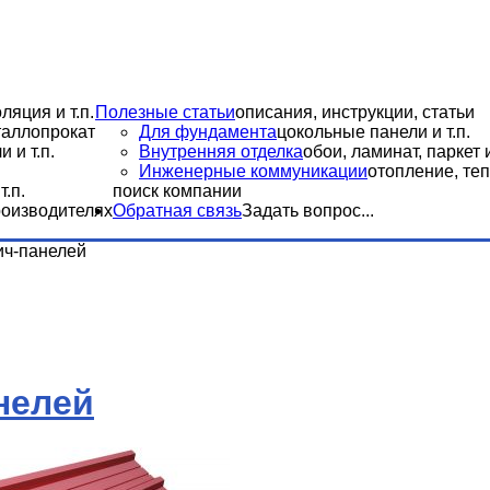
ляция и т.п.
Полезные статьи
описания, инструкции, статьи
еталлопрокат
Для фундамента
цокольные панели и т.п.
 и т.п.
Внутренняя отделка
обои, ламинат, паркет и
Инженерные коммуникации
отопление, теп
.п.
поиск компании
роизводителях
Обратная связь
Задать вопрос...
ич-панелей
нелей