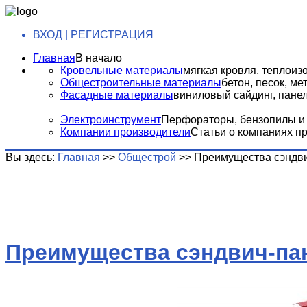
ВХОД | РЕГИСТРАЦИЯ
Главная
В начало
Кровельные материалы
мягкая кровля, теплоизо
Общестроительные материалы
бетон, песок, м
Фасадные материалы
виниловый сайдинг, панели
Электроинструмент
Перфораторы, бензопилы и т
Компании производители
Статьи о компаниях п
Вы здесь:
Главная
>>
Общестрой
>>
Преимущества сэндв
Преимущества сэндвич-па