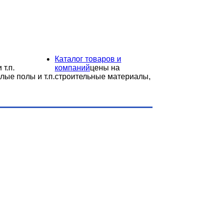
Каталог товаров и
 т.п.
компаний
цены на
лые полы и т.п.
строительные материалы,