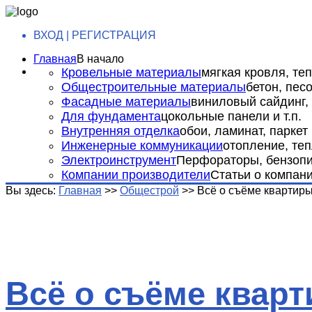
ВХОД | РЕГИСТРАЦИЯ
Главная
В начало
Кровельные материалы
мягкая кровля, теп
Общестроительные материалы
бетон, пес
Фасадные материалы
виниловый сайдинг, 
Для фундамента
цокольные панели и т.п.
Внутренняя отделка
обои, ламинат, паркет и
Инженерные коммуникации
отопление, теп
Электроинструмент
Перфораторы, бензопил
Компании производители
Статьи о компан
Вы здесь:
Главная
>>
Общестрой
>>
Всё о съёме квартир
Всё о съёме квар