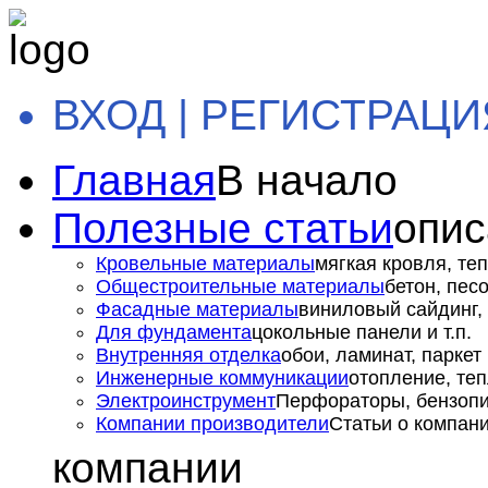
ВХОД | РЕГИСТРАЦИ
Главная
В начало
Полезные статьи
опис
Кровельные материалы
мягкая кровля, теп
Общестроительные материалы
бетон, пес
Фасадные материалы
виниловый сайдинг, 
Для фундамента
цокольные панели и т.п.
Внутренняя отделка
обои, ламинат, паркет и
Инженерные коммуникации
отопление, теп
Электроинструмент
Перфораторы, бензопил
Компании производители
Статьи о компан
компании