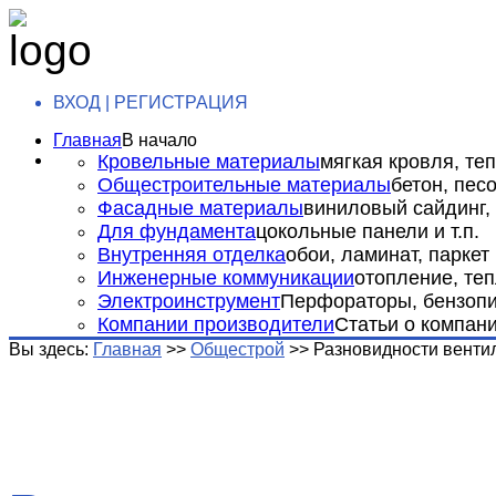
ВХОД | РЕГИСТРАЦИЯ
Главная
В начало
Кровельные материалы
мягкая кровля, теп
Общестроительные материалы
бетон, пес
Фасадные материалы
виниловый сайдинг, 
Для фундамента
цокольные панели и т.п.
Внутренняя отделка
обои, ламинат, паркет и
Инженерные коммуникации
отопление, теп
Электроинструмент
Перфораторы, бензопил
Компании производители
Статьи о компан
Вы здесь:
Главная
>>
Общестрой
>>
Разновидности венти