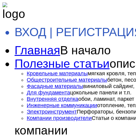
ВХОД | РЕГИСТРАЦИ
Главная
В начало
Полезные статьи
опис
Кровельные материалы
мягкая кровля, теп
Общестроительные материалы
бетон, пес
Фасадные материалы
виниловый сайдинг, 
Для фундамента
цокольные панели и т.п.
Внутренняя отделка
обои, ламинат, паркет и
Инженерные коммуникации
отопление, теп
Электроинструмент
Перфораторы, бензопил
Компании производители
Статьи о компан
компании