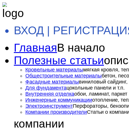
ВХОД | РЕГИСТРАЦИ
Главная
В начало
Полезные статьи
опис
Кровельные материалы
мягкая кровля, теп
Общестроительные материалы
бетон, пес
Фасадные материалы
виниловый сайдинг, 
Для фундамента
цокольные панели и т.п.
Внутренняя отделка
обои, ламинат, паркет и
Инженерные коммуникации
отопление, теп
Электроинструмент
Перфораторы, бензопил
Компании производители
Статьи о компан
компании