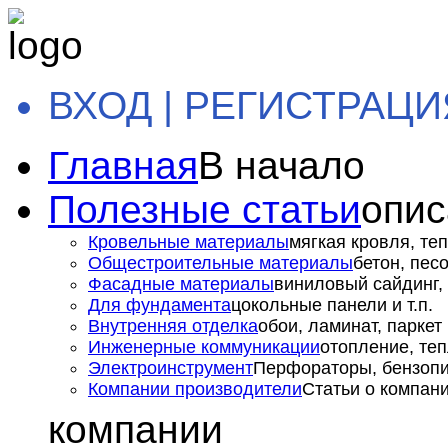
ВХОД | РЕГИСТРАЦИ
Главная
В начало
Полезные статьи
опис
Кровельные материалы
мягкая кровля, теп
Общестроительные материалы
бетон, пес
Фасадные материалы
виниловый сайдинг, 
Для фундамента
цокольные панели и т.п.
Внутренняя отделка
обои, ламинат, паркет и
Инженерные коммуникации
отопление, теп
Электроинструмент
Перфораторы, бензопил
Компании производители
Статьи о компан
компании