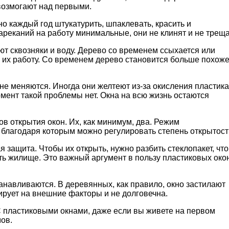
евозмогают над первыми.
но каждый год штукатурить, шпаклевать, красить и
ареканий на работу минимальные, они не клинят и не треща
ют сквозняки и воду. Дерево со временем ссыхается или
а их работу. Со временем дерево становится больше похож
не меняются. Иногда они желтеют из-за окисления пластика
омент такой проблемы нет. Окна на всю жизнь остаются
в открытия окон. Их, как минимум, два. Режим
, благодаря которым можно регулировать степень открытост
 защита. Чтобы их открыть, нужно разбить стеклопакет, что
вать жилище. Это важный аргумент в пользу пластиковых око
танавливаются. В деревянных, как правило, окно застилают
гирует на внешние факторы и не долговечна.
С пластиковыми окнами, даже если вы живете на первом
ов.