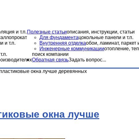
ляция и т.п.
Полезные статьи
описания, инструкции, статьи
еталлопрокат
Для фундамента
цокольные панели и т.п.
 и т.п.
Внутренняя отделка
обои, ламинат, паркет и
Инженерные коммуникации
отопление, теп
.п.
поиск компании
роизводителях
Обратная связь
Задать вопрос...
 пластиковые окна лучше деревянных
тиковые окна лучше