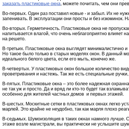
заказать пластиковые окна
, можете почитать, чем они пр
Во-первых. Один раз поставил новые - и забыл. Их не нуж
запенивать. В эксплуатации они просты и без изюминок. Н
Во-вторых. Герметичность. Пластиковые окна не пропуска
напитывается влагой, что очень неблагоприятно влияет н
на решето.
В-третьих. Пластиковые окна выглядят минималистично и 
Но такое было только в старых моделях окон. В данный м
идеального белого цвета, если его мыть, конечно же.
В-четвертых. У пластиковых окон большое количество видо
проветривания и настежь. Так же есть специальные ручки
В-пятых. Пластиковые окна – это более надежная охранная
не так уж и просто. Да и вряд ли кто-то будет так взламы
особенно для жителей частных домов и первых этажей.
В-шестых. Москитные сетки в пластиковых окнах легко ус
марлей. Это крайне не неудобно, так как марля плохо реа
В-седьмых. Шумоизоляция в таких окнах намного лучше. 
этаже возле магистрали, вы практически не услышите шум