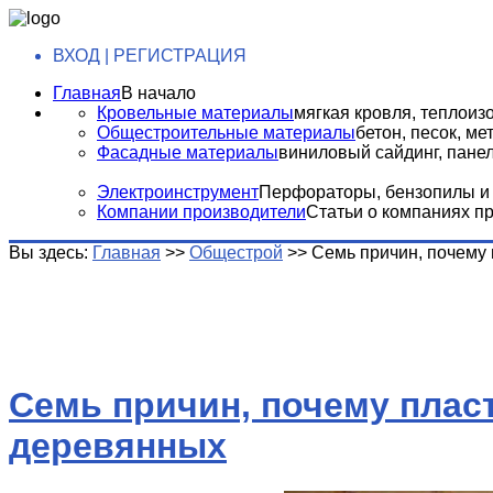
ВХОД | РЕГИСТРАЦИЯ
Главная
В начало
Кровельные материалы
мягкая кровля, теплоизо
Общестроительные материалы
бетон, песок, м
Фасадные материалы
виниловый сайдинг, панели
Электроинструмент
Перфораторы, бензопилы и т
Компании производители
Статьи о компаниях п
Вы здесь:
Главная
>>
Общестрой
>>
Семь причин, почему
Семь причин, почему плас
деревянных