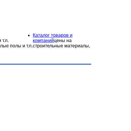
Каталог товаров и
 т.п.
компаний
цены на
лые полы и т.п.
строительные материалы,