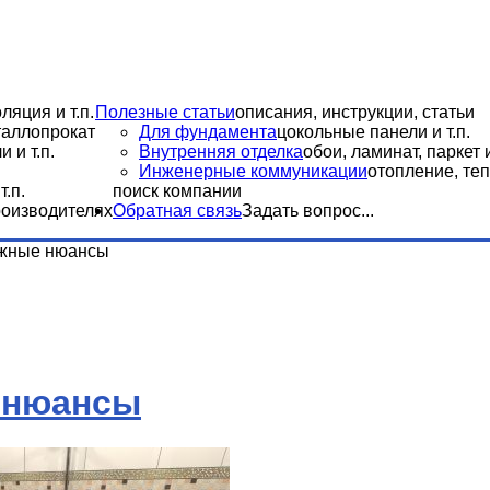
ляция и т.п.
Полезные статьи
описания, инструкции, статьи
еталлопрокат
Для фундамента
цокольные панели и т.п.
 и т.п.
Внутренняя отделка
обои, ламинат, паркет и
Инженерные коммуникации
отопление, теп
.п.
поиск компании
роизводителях
Обратная связь
Задать вопрос...
ажные нюансы
е нюансы