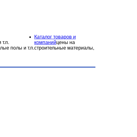
Каталог товаров и
 т.п.
компаний
цены на
лые полы и т.п.
строительные материалы,