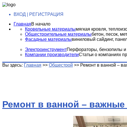
ВХОД | РЕГИСТРАЦИЯ
Главная
В начало
Кровельные материалы
мягкая кровля, теплоизо
Общестроительные материалы
бетон, песок, м
Фасадные материалы
виниловый сайдинг, панели
Электроинструмент
Перфораторы, бензопилы и т
Компании производители
Статьи о компаниях п
Вы здесь:
Главная
>>
Общестрой
>>
Ремонт в ванной – в
Ремонт в ванной – важны