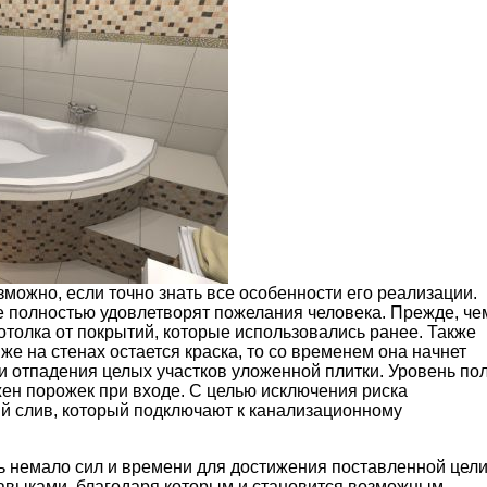
ожно, если точно знать все особенности его реализации.
ые полностью удовлетворят пожелания человека. Прежде, че
отолка от покрытий, которые использовались ранее. Также
е на стенах остается краска, то со временем она начнет
ли отпадения целых участков уложенной плитки. Уровень по
жен порожек при входе. С целью исключения риска
й слив, который подключают к канализационному
ь немало сил и времени для достижения поставленной цели
навыками, благодаря которым и становится возможным