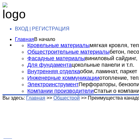
ВХОД | РЕГИСТРАЦИЯ
Главная
В начало
Кровельные материалы
мягкая кровля, теп
Общестроительные материалы
бетон, пес
Фасадные материалы
виниловый сайдинг, 
Для фундамента
цокольные панели и т.п.
Внутренняя отделка
обои, ламинат, паркет и
Инженерные коммуникации
отопление, теп
Электроинструмент
Перфораторы, бензопил
Компании производители
Статьи о компан
Вы здесь:
Главная
>>
Общестрой
>>
Преимущества канадс