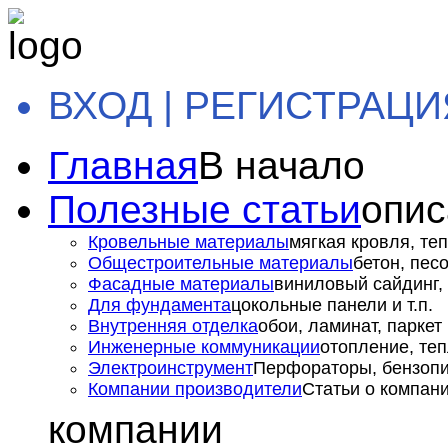
ВХОД | РЕГИСТРАЦИ
Главная
В начало
Полезные статьи
опис
Кровельные материалы
мягкая кровля, теп
Общестроительные материалы
бетон, пес
Фасадные материалы
виниловый сайдинг, 
Для фундамента
цокольные панели и т.п.
Внутренняя отделка
обои, ламинат, паркет и
Инженерные коммуникации
отопление, теп
Электроинструмент
Перфораторы, бензопил
Компании производители
Статьи о компан
компании