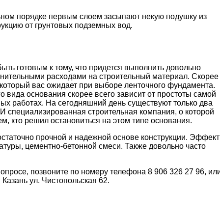
ьном порядке первым слоем засыпают некую подушку из
рукцию от грунтовых подземных вод.
ыть готовым к тому, что придется выполнить довольно
лнительными расходами на строительный материал. Скорее
 который вас ожидает при выборе ленточного фундамента.
о вида основания скорее всего зависит от простоты самой
ьных работах. На сегодняшний день существуют только два
 И специализированная строительная компания, о которой
ем, кто решил остановиться на этом типе основания.
остаточно прочной и надежной основе конструкции. Эффект
атуры, цементно-бетонной смеси. Также довольно часто
опросе, позвоните по номеру телефона 8 906 326 27 96, ил
 Казань ул. Чистопольская 62.