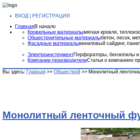
ВХОД | РЕГИСТРАЦИЯ
Главная
В начало
Кровельные материалы
мягкая кровля, теплоизо
Общестроительные материалы
бетон, песок, м
Фасадные материалы
виниловый сайдинг, панели
Электроинструмент
Перфораторы, бензопилы и т
Компании производители
Статьи о компаниях п
Вы здесь:
Главная
>>
Общестрой
>>
Монолитный ленточн
Монолитный ленточный ф