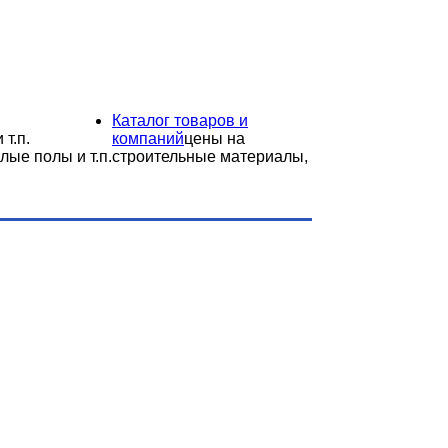
Каталог товаров и
 т.п.
компаний
цены на
лые полы и т.п.
строительные материалы,