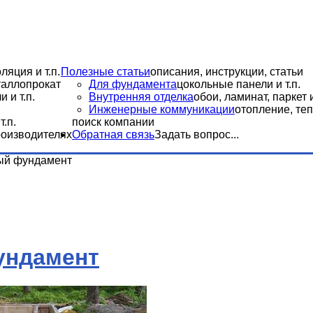
ляция и т.п.
Полезные статьи
описания, инструкции, статьи
еталлопрокат
Для фундамента
цокольные панели и т.п.
 и т.п.
Внутренняя отделка
обои, ламинат, паркет и
Инженерные коммуникации
отопление, теп
.п.
поиск компании
роизводителях
Обратная связь
Задать вопрос...
ый фундамент
ундамент