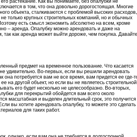
его растекание. Как вы понимаете, без опалубки не
ключается в том, что она довольно дорогостоящая. Многие
ного объекта, сталкиваются с проблемой высоких расходов,
ся не только крупных строительных компаний, но и обычных
Поэтому есть смысл экономить абсолютно на всем, кроме
енно – аренда. Опалубку можно арендовать и даже на
, так как аренда может выйти дороже, чем покупка. Давайт
еленный предмет на временное пользование. Что касается
о не удивительно. Во-первых, если вы решили арендовать
ак она потребуется вам не все время, вам придется ее где-т
 ее на другой объект, но если вы не являетесь строительной
ывать его будет несколько не целесообразно. Во-вторых,
лубки для перекрытий обойдется вам всего около
ится масштабная и выделен длительный срок, это получится
сли вы хотите арендовать опалубку, то можете это сделать
атериалов для таких работ.
к, однако, если вам она не требуется в долгосрочной