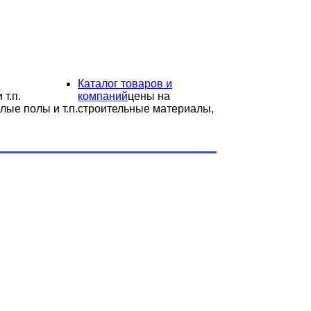
Каталог товаров и
 т.п.
компаний
цены на
лые полы и т.п.
строительные материалы,