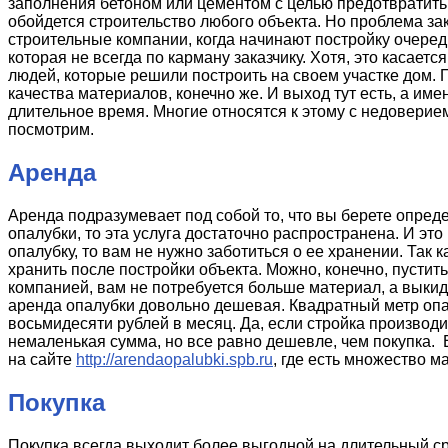
заполнения бетоном или цементом с целью предотвратить 
обойдется строительство любого объекта. Но проблема за
строительные компании, когда начинают постройку очеред
которая не всегда по карману заказчику. Хотя, это касает
людей, которые решили построить на своем участке дом. 
качества материалов, конечно же. И выход тут есть, а им
длительное время. Многие относятся к этому с недоверием
посмотрим.
Аренда
Аренда подразумевает под собой то, что вы берете опред
опалубки, то эта услуга достаточно распространена. И эт
опалубку, то вам не нужно заботиться о ее хранении. Так к
хранить после постройки объекта. Можно, конечно, пустить
компанией, вам не потребуется больше материал, а выкид
аренда опалубки довольно дешевая. Квадратный метр опа
восьмидесяти рублей в месяц. Да, если стройка производ
немаленькая сумма, но все равно дешевле, чем покупка. Е
на сайте
http://arendaopalubki.spb.ru
, где есть множество м
Покупка
Покупка всегда выходит более выгодной на длительный сро