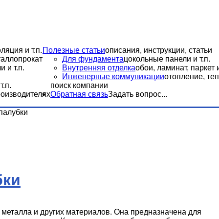
ляция и т.п.
Полезные статьи
описания, инструкции, статьи
еталлопрокат
Для фундамента
цокольные панели и т.п.
 и т.п.
Внутренняя отделка
обои, ламинат, паркет и
Инженерные коммуникации
отопление, теп
.п.
поиск компании
роизводителях
Обратная связь
Задать вопрос...
палубки
бки
 металла и других материалов. Она предназначена для