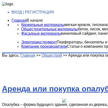
ВХОД | РЕГИСТРАЦИЯ
Главная
В начало
Кровельные материалы
мягкая кровля, теплоизо
Общестроительные материалы
бетон, песок, м
Фасадные материалы
виниловый сайдинг, панели
Электроинструмент
Перфораторы, бензопилы и т
Компании производители
Статьи о компаниях п
Вы здесь:
Главная
>>
Общестрой
>>
Аренда или покупка о
Аренда или покупка опалу
Опалубка – форма будущего здания, сделанная из дерева,