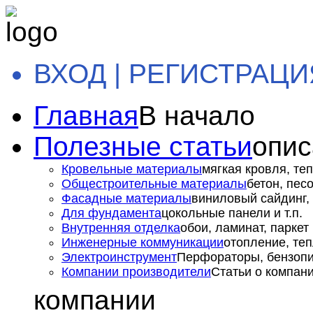
ВХОД | РЕГИСТРАЦИ
Главная
В начало
Полезные статьи
опис
Кровельные материалы
мягкая кровля, теп
Общестроительные материалы
бетон, пес
Фасадные материалы
виниловый сайдинг, 
Для фундамента
цокольные панели и т.п.
Внутренняя отделка
обои, ламинат, паркет и
Инженерные коммуникации
отопление, теп
Электроинструмент
Перфораторы, бензопил
Компании производители
Статьи о компан
компании