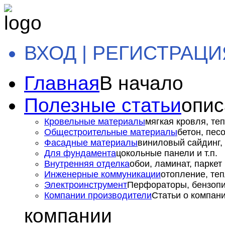
ВХОД | РЕГИСТРАЦИ
Главная
В начало
Полезные статьи
опис
Кровельные материалы
мягкая кровля, теп
Общестроительные материалы
бетон, пес
Фасадные материалы
виниловый сайдинг, 
Для фундамента
цокольные панели и т.п.
Внутренняя отделка
обои, ламинат, паркет и
Инженерные коммуникации
отопление, теп
Электроинструмент
Перфораторы, бензопил
Компании производители
Статьи о компан
компании