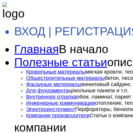
ВХОД | РЕГИСТРАЦИ
Главная
В начало
Полезные статьи
опис
Кровельные материалы
мягкая кровля, теп
Общестроительные материалы
бетон, пес
Фасадные материалы
виниловый сайдинг, 
Для фундамента
цокольные панели и т.п.
Внутренняя отделка
обои, ламинат, паркет и
Инженерные коммуникации
отопление, теп
Электроинструмент
Перфораторы, бензопил
Компании производители
Статьи о компан
компании