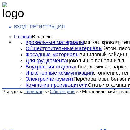
ВХОД | РЕГИСТРАЦИЯ
Главная
В начало
Кровельные материалы
мягкая кровля, теп
Общестроительные материалы
бетон, пес
Фасадные материалы
виниловый сайдинг, 
Для фундамента
цокольные панели и т.п.
Внутренняя отделка
обои, ламинат, паркет и
Инженерные коммуникации
отопление, теп
Электроинструмент
Перфораторы, бензопил
Компании производители
Статьи о компан
Вы здесь:
Главная
>>
Общестрой
>>
Металлический стелл