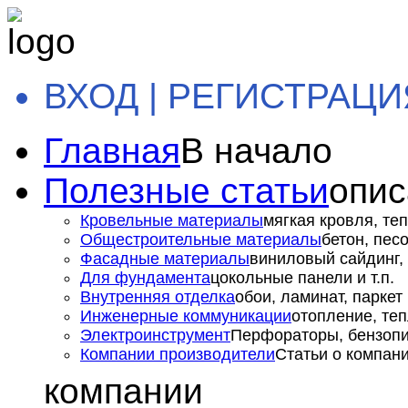
ВХОД | РЕГИСТРАЦИ
Главная
В начало
Полезные статьи
опис
Кровельные материалы
мягкая кровля, теп
Общестроительные материалы
бетон, пес
Фасадные материалы
виниловый сайдинг, 
Для фундамента
цокольные панели и т.п.
Внутренняя отделка
обои, ламинат, паркет и
Инженерные коммуникации
отопление, теп
Электроинструмент
Перфораторы, бензопил
Компании производители
Статьи о компан
компании