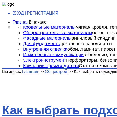
ВХОД | РЕГИСТРАЦИЯ
Главная
В начало
Кровельные материалы
мягкая кровля, теп
Общестроительные материалы
бетон, пес
Фасадные материалы
виниловый сайдинг, 
Для фундамента
цокольные панели и т.п.
Внутренняя отделка
обои, ламинат, паркет и
Инженерные коммуникации
отопление, теп
Электроинструмент
Перфораторы, бензопил
Компании производители
Статьи о компан
Вы здесь:
Главная
>>
Общестрой
>>
Как выбрать подходя
Как выбрать под