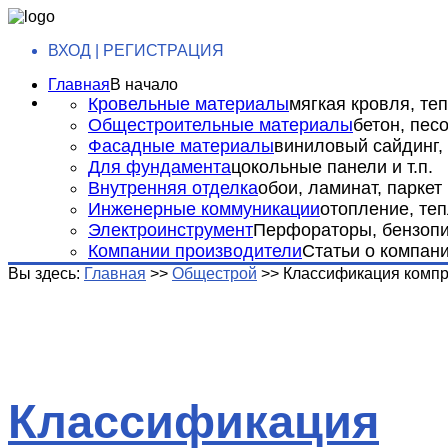
ВХОД | РЕГИСТРАЦИЯ
Главная
В начало
Кровельные материалы
мягкая кровля, теп
Общестроительные материалы
бетон, пес
Фасадные материалы
виниловый сайдинг, 
Для фундамента
цокольные панели и т.п.
Внутренняя отделка
обои, ламинат, паркет и
Инженерные коммуникации
отопление, теп
Электроинструмент
Перфораторы, бензопил
Компании производители
Статьи о компан
Вы здесь:
Главная
>>
Общестрой
>>
Классификация комп
Классификация