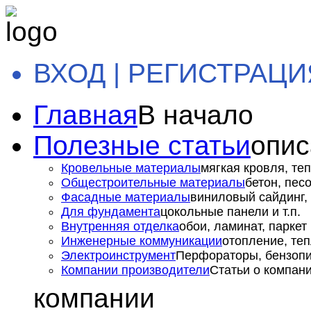
ВХОД | РЕГИСТРАЦИ
Главная
В начало
Полезные статьи
опис
Кровельные материалы
мягкая кровля, теп
Общестроительные материалы
бетон, пес
Фасадные материалы
виниловый сайдинг, 
Для фундамента
цокольные панели и т.п.
Внутренняя отделка
обои, ламинат, паркет и
Инженерные коммуникации
отопление, теп
Электроинструмент
Перфораторы, бензопил
Компании производители
Статьи о компан
компании