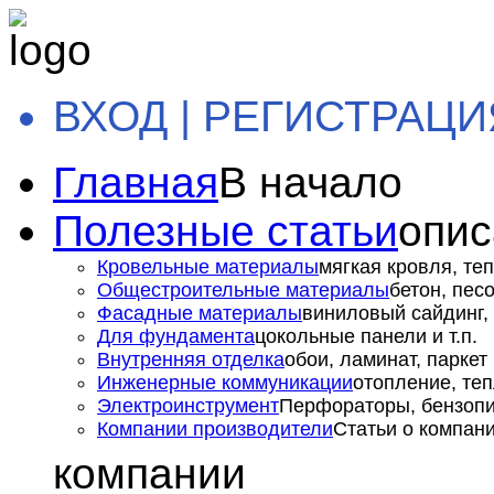
ВХОД | РЕГИСТРАЦИ
Главная
В начало
Полезные статьи
опис
Кровельные материалы
мягкая кровля, теп
Общестроительные материалы
бетон, пес
Фасадные материалы
виниловый сайдинг, 
Для фундамента
цокольные панели и т.п.
Внутренняя отделка
обои, ламинат, паркет и
Инженерные коммуникации
отопление, теп
Электроинструмент
Перфораторы, бензопил
Компании производители
Статьи о компан
компании