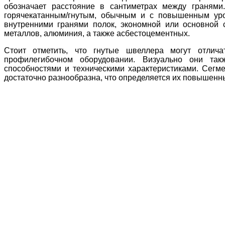
обозначает расстояние в сантиметрах между граням
горячекатанным/гнутым, обычным и с повышенным уро
внутренними гранями полок, экономной или основной 
металлов, алюминия, а также асбестоцементных.
Стоит отметить, что гнутые швеллера могут отлича
профилегибочном оборудовании. Визуально они та
способностями и техническими характеристиками. Сег
достаточно разнообразна, что определяется их повышенн