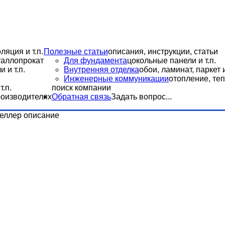
ляция и т.п.
Полезные статьи
описания, инструкции, статьи
еталлопрокат
Для фундамента
цокольные панели и т.п.
 и т.п.
Внутренняя отделка
обои, ламинат, паркет и
Инженерные коммуникации
отопление, теп
.п.
поиск компании
роизводителях
Обратная связь
Задать вопрос...
еллер описание