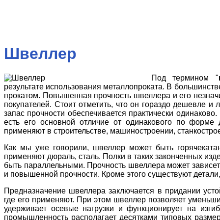
Швеллер
Под термином "
результате использования металлопроката. В большинств
прокатом. Повышенная прочность швеллера и его незнач
покупателей. Стоит отметить, что он гораздо дешевле и 
запас прочности обеспечивается практически одинаково.
есть его основной отличие от одинакового по форме
применяют в строительстве, машиностроении, станкострое
Как мы уже говорили, швеллер может быть горячеката
применяют дюраль, сталь. Полки в таких законченных изде
быть параллельными. Прочность швеллера может зависеть
и повышенной прочности. Кроме этого существуют детали,
Предназначение швеллера заключается в придании устой
где его применяют. При этом швеллер позволяет уменьши
удерживает осевые нагрузки и функционирует на изги
промышленность располагает десятками типовых разме