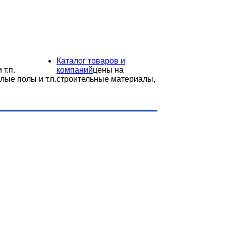
Каталог товаров и
 т.п.
компаний
цены на
лые полы и т.п.
строительные материалы,