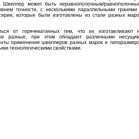
и. Швеллер может быть неравнополочным/равнополочны
внем точности, с несколькими параллельными гранями
серии, которые были изготовлены из стали разных маро
ться от горячекатанных тем, что их изготавливают 
кже разные, при этом обладают различными несущи
менты применения швеллеров разных марок и типоразмер
ыми технологическими свойствами.