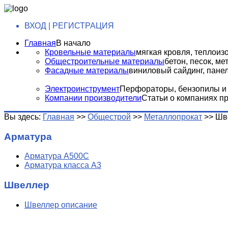
ВХОД | РЕГИСТРАЦИЯ
Главная
В начало
Кровельные материалы
мягкая кровля, теплоизо
Общестроительные материалы
бетон, песок, м
Фасадные материалы
виниловый сайдинг, панели
Электроинструмент
Перфораторы, бензопилы и т
Компании производители
Статьи о компаниях п
Вы здесь:
Главная
>>
Общестрой
>>
Металлопрокат
>>
Шв
Арматура
Арматура А500С
Арматура класса А3
Швеллер
Швеллер описание