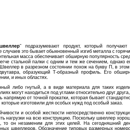
швеллер
" подразумевают продукт, который получают
е случаев это бывает обыкновенный изгиб металла с горяч
ительная масса обеспечивает обширную популярность сре
легче стальной палки с одним и тем же сечением, однако е
 Швеллер в разрезном состоянии похож на букву П, в этом
 двутавра, образующий Т-образный профиль. Его обшир
нии, и иных областях.
нный либо гнутый, а в виде материала для таких издел
лиях могут находиться под углами относительно друг друга,
 напрямую от точной прокатки, которая бывает стандартн
 которые изготовили для особых нужд под особый заказ.
чивости и особой жесткости непосредственно конструкци
ть нагрузки на всю конструкцию. Поскольку швеллер хоро
б, то он незаменим для этих целей. На сегодняшний де
рных швеллеров. Обозначение типовых размерных номер