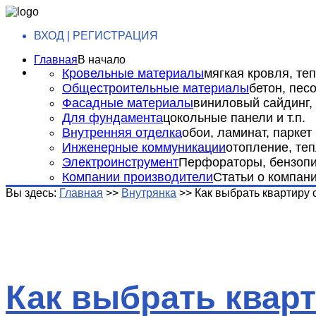
ВХОД | РЕГИСТРАЦИЯ
Главная
В начало
Кровельные материалы
мягкая кровля, теп
Общестроительные материалы
бетон, пес
Фасадные материалы
виниловый сайдинг, 
Для фундамента
цокольные панели и т.п.
Внутренняя отделка
обои, ламинат, паркет и
Инженерные коммуникации
отопление, теп
Электроинструмент
Перфораторы, бензопил
Компании производители
Статьи о компан
Вы здесь:
Главная
>>
Внутрянка
>>
Как выбрать квартиру 
Как выбрать квар