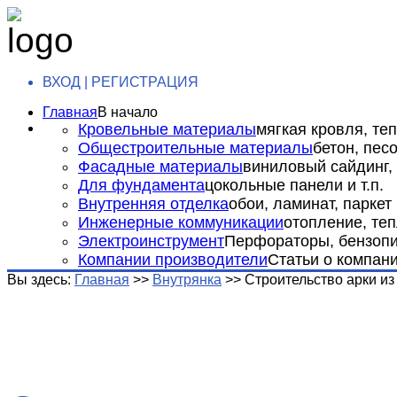
ВХОД | РЕГИСТРАЦИЯ
Главная
В начало
Кровельные материалы
мягкая кровля, теп
Общестроительные материалы
бетон, пес
Фасадные материалы
виниловый сайдинг, 
Для фундамента
цокольные панели и т.п.
Внутренняя отделка
обои, ламинат, паркет и
Инженерные коммуникации
отопление, теп
Электроинструмент
Перфораторы, бензопил
Компании производители
Статьи о компан
Вы здесь:
Главная
>>
Внутрянка
>>
Строительство арки из