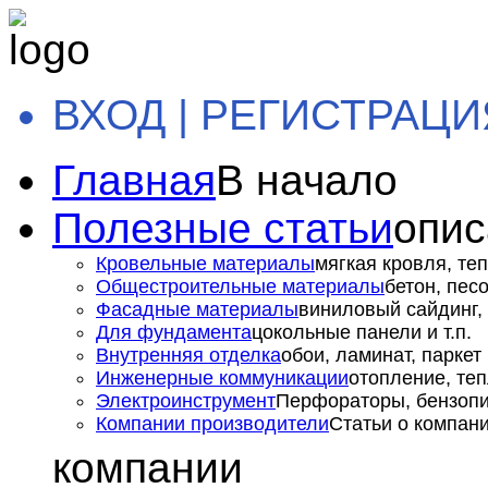
ВХОД | РЕГИСТРАЦИ
Главная
В начало
Полезные статьи
опис
Кровельные материалы
мягкая кровля, теп
Общестроительные материалы
бетон, пес
Фасадные материалы
виниловый сайдинг, 
Для фундамента
цокольные панели и т.п.
Внутренняя отделка
обои, ламинат, паркет и
Инженерные коммуникации
отопление, теп
Электроинструмент
Перфораторы, бензопил
Компании производители
Статьи о компан
компании