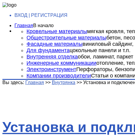
ВХОД | РЕГИСТРАЦИЯ
Главная
В начало
Кровельные материалы
мягкая кровля, теп
Общестроительные материалы
бетон, пес
Фасадные материалы
виниловый сайдинг, 
Для фундамента
цокольные панели и т.п.
Внутренняя отделка
обои, ламинат, паркет и
Инженерные коммуникации
отопление, теп
Электроинструмент
Перфораторы, бензопил
Компании производители
Статьи о компан
Вы здесь:
Главная
>>
Внутрянка
>>
Установка и подключе
Установка и подк