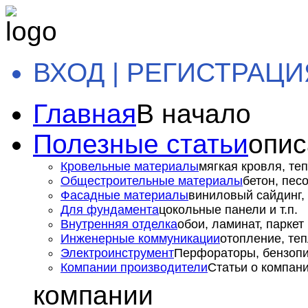
ВХОД | РЕГИСТРАЦИ
Главная
В начало
Полезные статьи
опис
Кровельные материалы
мягкая кровля, теп
Общестроительные материалы
бетон, пес
Фасадные материалы
виниловый сайдинг, 
Для фундамента
цокольные панели и т.п.
Внутренняя отделка
обои, ламинат, паркет и
Инженерные коммуникации
отопление, теп
Электроинструмент
Перфораторы, бензопил
Компании производители
Статьи о компан
компании