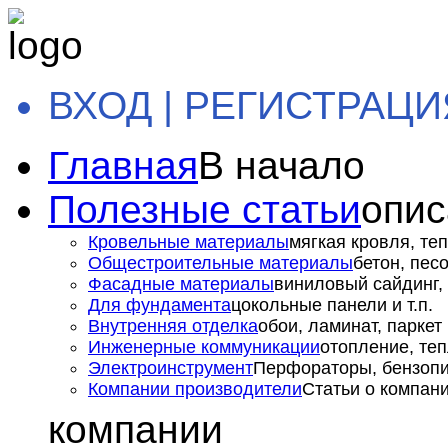
ВХОД | РЕГИСТРАЦИ
Главная
В начало
Полезные статьи
опис
Кровельные материалы
мягкая кровля, теп
Общестроительные материалы
бетон, пес
Фасадные материалы
виниловый сайдинг, 
Для фундамента
цокольные панели и т.п.
Внутренняя отделка
обои, ламинат, паркет и
Инженерные коммуникации
отопление, теп
Электроинструмент
Перфораторы, бензопил
Компании производители
Статьи о компан
компании