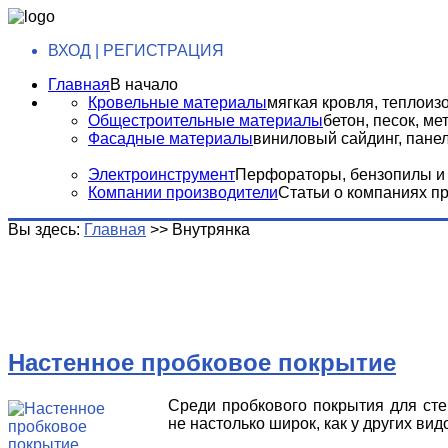
ВХОД | РЕГИСТРАЦИЯ
Главная
В начало
Кровельные материалы
мягкая кровля, теплоизо
Общестроительные материалы
бетон, песок, м
Фасадные материалы
виниловый сайдинг, панели
Электроинструмент
Перфораторы, бензопилы и т
Компании производители
Статьи о компаниях п
Вы здесь:
Главная
>>
Внутрянка
Настенное пробковое покрытие
Среди пробкового покрытия для сте
не настолько широк, как у других ви