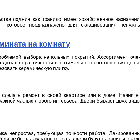
ства лоджия, как правило, имеет хозяйственное назначени
я, которое предназначено для складирования ненужн
мината на комнату
роблемой выбора напольных покрытий. Ассортимент оче
ходить из практичности и оптимального соотношения цены
льзовать керамическую плитку.
 сделать ремонт в своей квартире или в доме. Начните
важной частью любого интерьера. Двери бывают двух видо
амка непростая, требующая точности работа. Лакированн
сли не быть аккуратным, то на двери будут царапины, скол