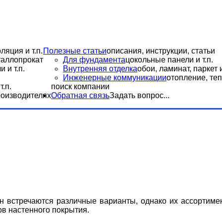
ляция и т.п.
Полезные статьи
описания, инструкции, статьи
еталлопрокат
Для фундамента
цокольные панели и т.п.
 и т.п.
Внутренняя отделка
обои, ламинат, паркет и
Инженерные коммуникации
отопление, теп
.п.
поиск компании
роизводителях
Обратная связь
Задать вопрос...
н встречаются различные варианты, однако их ассортиме
дов настенного покрытия.