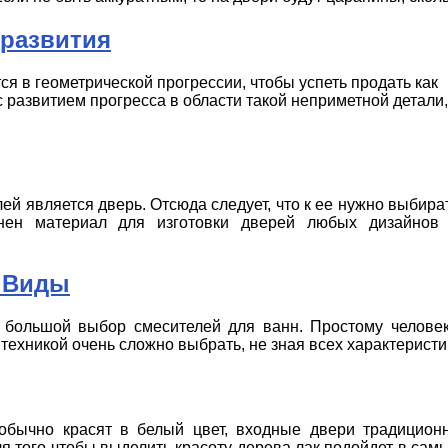
 развития
ся в геометрической прогрессии, чтобы успеть продать как
 развитием прогресса в области такой неприметной детали,
ей является дверь. Отсюда следует, что к ее нужно выбира
анен материал для изготовки дверей любых дизайнов
 Виды
большой выбор смесителей для ванн. Простому человек
нтехникой очень сложно выбрать, не зная всех характеристи
бычно красят в белый цвет, входные двери традицион
ля того чтобы выделить красоту дерева лак подойдет в сам