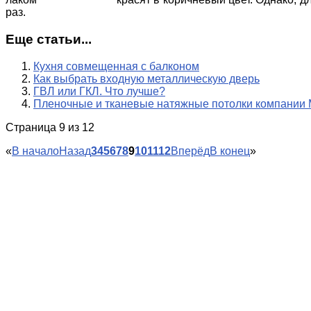
раз.
Еще статьи...
Кухня совмещенная с балконом
Как выбрать входную металлическую дверь
ГВЛ или ГКЛ. Что лучше?
Пленочные и тканевые натяжные потолки компании 
Страница 9 из 12
«
В начало
Назад
3
4
5
6
7
8
9
10
11
12
Вперёд
В конец
»