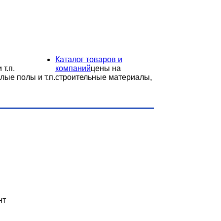
Каталог товаров и
 т.п.
компаний
цены на
лые полы и т.п.
строительные материалы,
нт