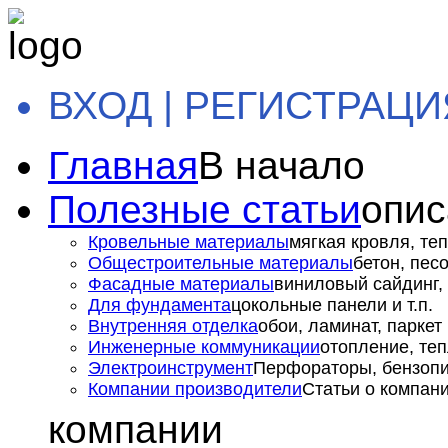
ВХОД | РЕГИСТРАЦИ
Главная
В начало
Полезные статьи
опис
Кровельные материалы
мягкая кровля, теп
Общестроительные материалы
бетон, пес
Фасадные материалы
виниловый сайдинг, 
Для фундамента
цокольные панели и т.п.
Внутренняя отделка
обои, ламинат, паркет и
Инженерные коммуникации
отопление, теп
Электроинструмент
Перфораторы, бензопил
Компании производители
Статьи о компан
компании