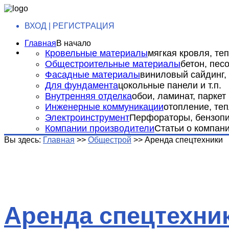
ВХОД | РЕГИСТРАЦИЯ
Главная
В начало
Кровельные материалы
мягкая кровля, теп
Общестроительные материалы
бетон, пес
Фасадные материалы
виниловый сайдинг, 
Для фундамента
цокольные панели и т.п.
Внутренняя отделка
обои, ламинат, паркет и
Инженерные коммуникации
отопление, теп
Электроинструмент
Перфораторы, бензопил
Компании производители
Статьи о компан
Вы здесь:
Главная
>>
Общестрой
>>
Аренда спецтехники
Аренда спецтехни